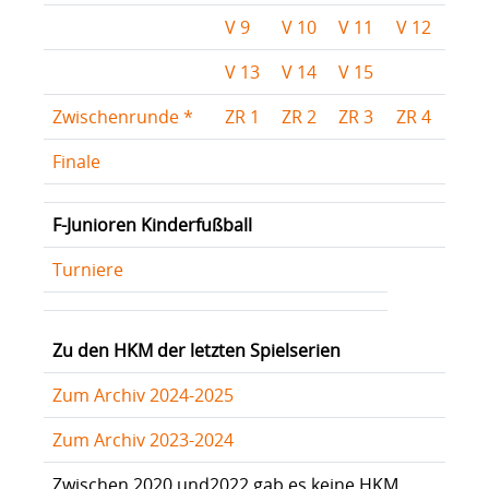
V 9
V 10
V 11
V 12
V 13
V 14
V 15
Zwischenrunde *
ZR 1
ZR 2
ZR 3
ZR 4
Finale
F-Junioren Kinderfußball
Turniere
Zu den HKM der letzten Spielserien
Zum Archiv 2024-2025
Zum Archiv 2023-2024
Zwischen 2020 und2022 gab es keine HKM