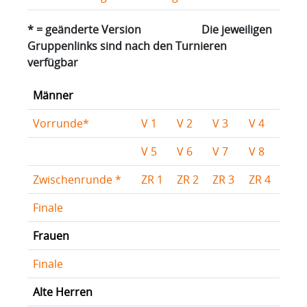
* = geänderte Version Die jeweiligen
Gruppenlinks sind nach den Turnieren
verfügbar
Männer
Vorrunde*
V 1
V 2
V 3
V 4
V 5
V 6
V 7
V 8
Zwischenrunde *
ZR 1
ZR 2
ZR 3
ZR 4
Finale
Frauen
Finale
Alte Herren