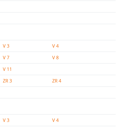
V 3
V 4
V 7
V 8
V 11
ZR 3
ZR 4
V 3
V 4