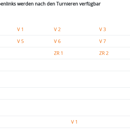
inks werden nach den Turnieren verfügbar
V 1
V 2
V 3
V 5
V 6
V 7
ZR 1
ZR 2
V 1