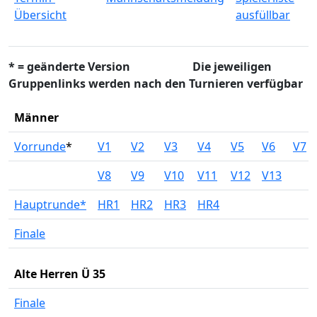
Übersicht
ausfüllbar
* = geänderte Version Die jeweiligen
Gruppenlinks werden nach den Turnieren verfügbar
Männer
Vorrunde
*
V1
V2
V3
V4
V5
V6
V7
V8
V9
V10
V11
V12
V13
Hauptrunde*
HR1
HR2
HR3
HR4
Finale
Alte Herren Ü 35
Finale