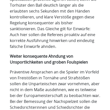
Torhüter den Ball deutlich länger als die
erlaubten sechs Sekunden mit den Händen
kontrollieren, und klare Verstöße gegen diese
Regelung konsequenter als bisher
sanktionieren. Das Gleiche gilt für Einwürfe:
Auch hier sollen die Referees proaktiv auf eine
korrekte Ausführung hinwirken und eindeutig
falsche Einwürfe ahnden.
Weiter konsequente Ahndung von
Unsportlichkeiten und groben Foulspielen
Präventive Ansprachen an die Spieler im Vorfeld
von Freistößen in Tornähe und Strafstößen
sollen die Unparteiischen zwar vornehmen, aber
nicht in dem Maße ausdehnen, wie es teilweise
bei der Europameisterschaft zu beobachten war.
Bei der Bemessung der Nachspielzeit sollen die
Schiedsrichterinnen und Schiedsrichter die