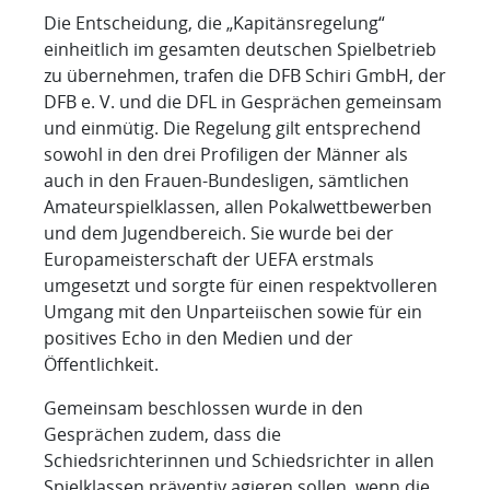
Die Entscheidung, die „Kapitänsregelung“
einheitlich im gesamten deutschen Spielbetrieb
zu übernehmen, trafen die DFB Schiri GmbH, der
DFB e. V. und die DFL in Gesprächen gemeinsam
und einmütig. Die Regelung gilt entsprechend
sowohl in den drei Profiligen der Männer als
auch in den Frauen-Bundesligen, sämtlichen
Amateurspielklassen, allen Pokalwettbewerben
und dem Jugendbereich. Sie wurde bei der
Europameisterschaft der UEFA erstmals
umgesetzt und sorgte für einen respektvolleren
Umgang mit den Unparteiischen sowie für ein
positives Echo in den Medien und der
Öffentlichkeit.
Gemeinsam beschlossen wurde in den
Gesprächen zudem, dass die
Schiedsrichterinnen und Schiedsrichter in allen
Spielklassen präventiv agieren sollen, wenn die