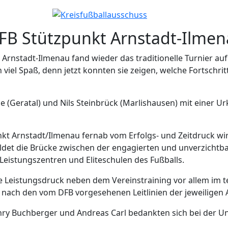
FB Stützpunkt Arnstadt-Ilme
rnstadt-Ilmenau fand wieder das traditionelle Turnier auf
viel Spaß, denn jetzt konnten sie zeigen, welche Fortschritte
e (Geratal) und Nils Steinbrück (Marlishausen) mit einer 
t Arnstadt/Ilmenau fernab vom Erfolgs- und Zeitdruck wir
ldet die Brücke zwischen der engagierten und unverzichtba
Leistungszentren und Eliteschulen des Fußballs.
e Leistungsdruck neben dem Vereinstraining vor allem im t
ch nach den vom DFB vorgesehenen Leitlinien der jeweiligen 
ry Buchberger und Andreas Carl bedankten sich bei der Un