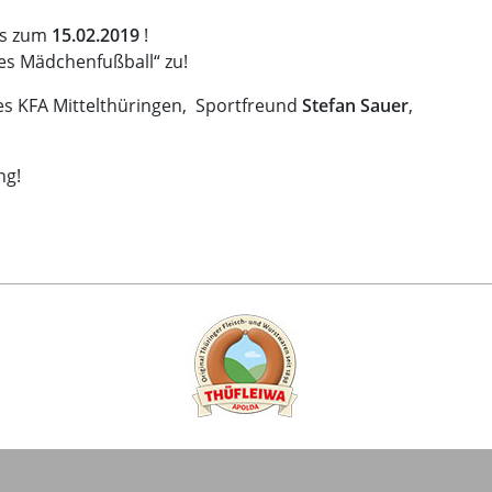
bis zum
15.02.2019
!
es Mädchenfußball“ zu!
es KFA Mittelthüringen, Sportfreund
Stefan Sauer
,
ng!