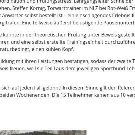
rdination und Prüfungsstress. Lehrgangsleiter Schneider k
hen. Steffen Körnig, Torwarttrainer im NLZ bei Rot-Weiß Er
 Anwärter selbst bestellt ist – ein einschlagendes Erlebnis
 trafen. Eine teilweise äußerst belustigende Pausenunterh
konnte in der theoretischen Prüfung unter Beweis gestellt
ühren und eine selbst erstellte Trainingseinheit durchzufüh
eraturbedingt, einen kühlen Kopf.
ildung mit ihren Leistungen bestätigen, sodass der zweite T
eis freuen, weil sie Teil I aus dem jeweiligen Sportbund-Le
t sich auf jeden Fall gelohnt! In diesem Sinne gilt den Ref
beiden Wochenenden. Die 15 Teilnehmer kamen aus 10 vers