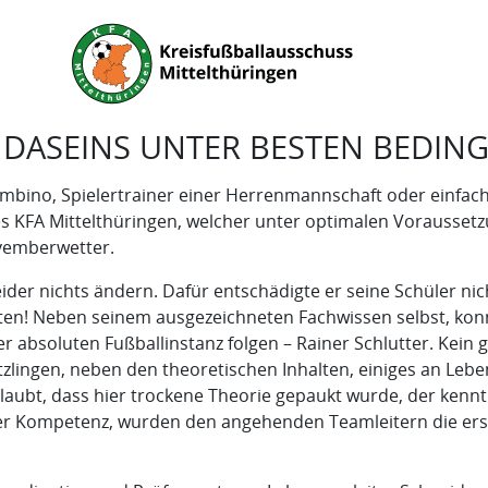
 DASEINS UNTER BESTEN BEDIN
Bambino, Spielertrainer einer Herrenmannschaft oder einfa
es KFA Mittelthüringen, welcher unter optimalen Vorausse
ovemberwetter.
ider nichts ändern. Dafür entschädigte er seine Schüler 
nten! Neben seinem ausgezeichneten Fachwissen selbst, konn
 absoluten Fußballinstanz folgen – Rainer Schlutter. Kein g
ingen, neben den theoretischen Inhalten, einiges an Leben
aubt, dass hier trockene Theorie gepaukt wurde, der kennt 
cher Kompetenz, wurden den angehenden Teamleitern die er