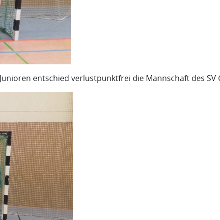
unioren entschied verlustpunktfrei die Mannschaft des SV 