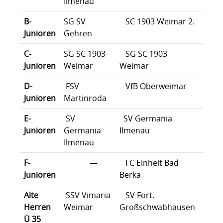
Ilmenau
B-
SG SV
SC 1903 Weimar 2.
SG V
Junioren
Gehren
C-
SG SC 1903
SG SC 1903
SG S
Junioren
Weimar
Weimar
Weim
D-
FSV
VfB Oberweimar
FSV 
Junioren
Martinroda
1.
E-
SV
SV Germania
SV G
Junioren
Germania
Ilmenau
Ilme
Ilmenau
F-
—
FC Einheit Bad
FC Ei
Junioren
Berka
Berk
Alte
SSV Vimaria
SV Fort.
FSV 
Herren
Weimar
Großschwabhausen
Ü 35