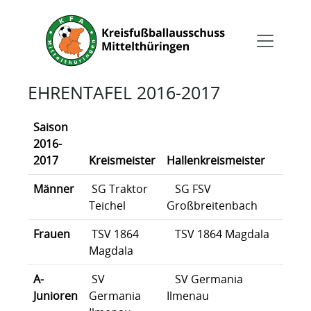
EHRENTAFEL 2016-2017
Saison
2016-
2017
Kreismeister
Hallenkreismeister
Kreis
Männer
SG Traktor
SG FSV
SV St
Teichel
Großbreitenbach
Unte
Frauen
TSV 1864
TSV 1864 Magdala
TSV 
Magdala
Magd
A-
SV
SV Germania
SV G
Junioren
Germania
Ilmenau
Ilme