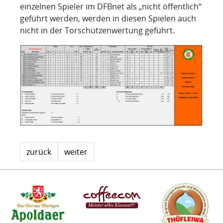
einzelnen Spieler im DFBnet als „nicht öffentlich“
geführt werden, werden in diesen Spielen auch
nicht in der Torschützenwertung geführt.
zurück
weiter