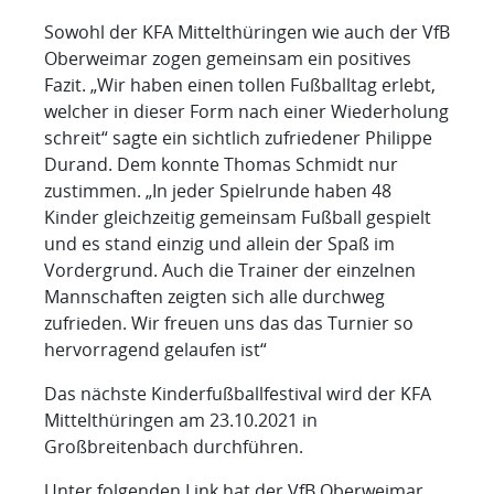
Sowohl der KFA Mittelthüringen wie auch der VfB
Oberweimar zogen gemeinsam ein positives
Fazit. „Wir haben einen tollen Fußballtag erlebt,
welcher in dieser Form nach einer Wiederholung
schreit“ sagte ein sichtlich zufriedener Philippe
Durand. Dem konnte Thomas Schmidt nur
zustimmen. „In jeder Spielrunde haben 48
Kinder gleichzeitig gemeinsam Fußball gespielt
und es stand einzig und allein der Spaß im
Vordergrund. Auch die Trainer der einzelnen
Mannschaften zeigten sich alle durchweg
zufrieden. Wir freuen uns das das Turnier so
hervorragend gelaufen ist“
Das nächste Kinderfußballfestival wird der KFA
Mittelthüringen am 23.10.2021 in
Großbreitenbach durchführen.
Unter folgenden Link hat der VfB Oberweimar