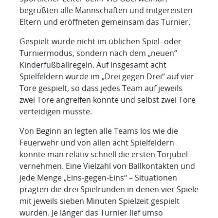
begrüßten alle Mannschaften und mitgereisten
Eltern und eröffneten gemeinsam das Turnier.
Gespielt wurde nicht im üblichen Spiel- oder
Turniermodus, sondern nach dem „neuen“
Kinderfußballregeln. Auf insgesamt acht
Spielfeldern wurde im „Drei gegen Drei“ auf vier
Tore gespielt, so dass jedes Team auf jeweils
zwei Tore angreifen konnte und selbst zwei Tore
verteidigen musste.
Von Beginn an legten alle Teams los wie die
Feuerwehr und von allen acht Spielfeldern
konnte man relativ schnell die ersten Torjubel
vernehmen. Eine Vielzahl von Ballkontakten und
jede Menge „Eins-gegen-Eins“ – Situationen
prägten die drei Spielrunden in denen vier Spiele
mit jeweils sieben Minuten Spielzeit gespielt
wurden. Je länger das Turnier lief umso