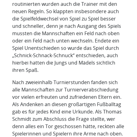
routinierten wurden auch die Trainer mit den
neuen Regeln. So klappten insbesondere auch
die Spielfeldwechsel von Spiel zu Spiel besser
und schneller, denn je nach Ausgang des Spiels
mussten die Mannschaften ein Feld nach oben
oder ein Feld nach unten wechseln. Endete ein
Spiel Unentschieden so wurde das Spiel durch
„Schnick-Schnack-Schnuck“ entschieden, auch
hierbei hatten die Jungs und Mädels sichtlich
ihren Spaß.
Nach zweieinhalb Turnierstunden fanden sich
alle Mannschaften zur Turnierverabschiedung
vor vielen erfreuten und zufriedenen Eltern ein.
Als Andenken an diesen großartigen Fußballtag
gab es für jedes Kind eine Urkunde. Als Thomas
Schmidt zum Abschluss die Frage stellte, wer
denn alles ein Tor geschossen hätte, reckten alle
Spielerinnen und Spielern ihre Arme nach oben.