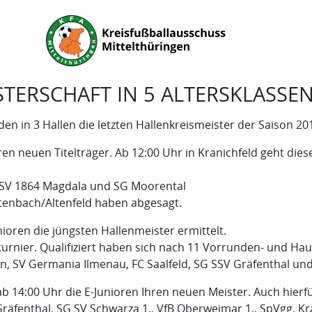
STERSCHAFT IN 5 ALTERSKLASSE
n 3 Hallen die letzten Hallenkreismeister der Saison 201
en neuen Titelträger. Ab 12:00 Uhr in Kranichfeld geht dies
TSV 1864 Magdala und SG Moorental
enbach/Altenfeld haben abgesagt.
ioren die jüngsten Hallenmeister ermittelt.
alturnier. Qualifiziert haben sich nach 11 Vorrunden- und 
en, SV Germania Ilmenau, FC Saalfeld, SG SSV Gräfenthal 
ab 14:00 Uhr die E-Junioren Ihren neuen Meister. Auch hierfü
 Gräfenthal, SG SV Schwarza 1., VfB Oberweimar 1., SpVgg. Kr