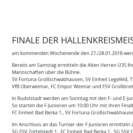
FINALE DER HALLENKREISMEI
am kommenden Wochenende den 27./28.01.2018 werden i
Bereits am Samstag ermitteln die Alten Herren Ü35 Ihr
Mannschaften über die Bühne.
SV Fortuna Großschwabhausen, SV Einheit Legefeld, 
VfB Oberweimar, FC Empor Weimar und FSV Großbreit
In Rudolstadt werden am Sonntag mit den F- und E-Jun
So starten die F-Junioren um 10:00 Uhr mit ihren Fin
FC Einheit Bad Berka 1., SV Fortuna Großschwabhaus
Im Anschluss an das Turnier der F-Junioren ermitteln 
SG FSV Zottelstedt 1., FC Einheit Bad Berka 1., SG SSV