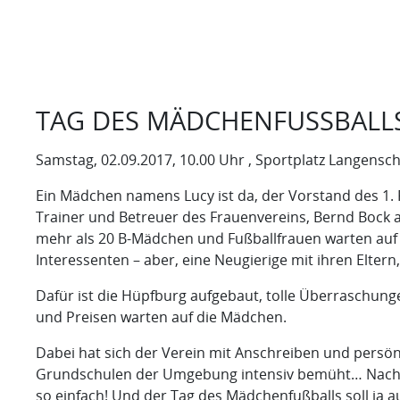
TAG DES MÄDCHENFUSSBALLS 
Samstag, 02.09.2017, 10.00 Uhr , Sportplatz Langensc
Ein Mädchen namens Lucy ist da, der Vorstand des 1. FF
Trainer und Betreuer des Frauenvereins, Bernd Bock a
mehr als 20 B-Mädchen und Fußballfrauen warten auf 
Interessenten – aber, eine Neugierige mit ihren Eltern
Dafür ist die Hüpfburg aufgebaut, tolle Überraschung
und Preisen warten auf die Mädchen.
Dabei hat sich der Verein mit Anschreiben und persö
Grundschulen der Umgebung intensiv bemüht… Nachw
so einfach! Und der Tag des Mädchenfußballs soll ja 