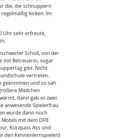
ür die, die schnuppern
 regelmäßig kicken. Im
0 Uhr sehr erfreute,
in.
schwister Scholl, von der
e mit Betreuerin, sogar
uppertag gibt. Nicht
rundschule vertreten.
ren gekommen und so sah
nd größere Mädchen
wärmt, dann gab es zwei
de anwesende Spielerfrau
chen wurde dann noch
FB Mobils mit dem DFB
our, Kurzpass Ass und
ei den Kennenlernspielen)