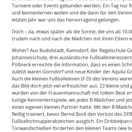
Turniere oder Events gebunden werden. Ein Tag nur f
und kennenlernen wollen und die dann für den Verein
letzten Jahr war uns das hervorragend gelungen.
Doch – da, etwas später als die Sonne, die uns ab 10.0
trudeln nach und nach die Mädchen mit ihren Eltern e
Woher? Aus Rudolstadt, Kamsdorf, der Regelschule Ge
Johannesschule, drei ausländische Fußballinteressiert
Pößneck erreichte die Information, dass es einen Schn
zuletzt waren Gorndorf und neue Kinder der Aquila G
Auch die kleinen Fußballeleven (F-D) des Vereins wa
das Bild doch jetzt viel erfreulicher aus. 22 kleine u
wurden von der Frauenmannschaft mit tollem Beat er
lustige Kennenlernspiele, wo jedes B-Mädchen und je
einen eigenen kleinen Partner hatte. Mit den B-Mäd
fleißig trainiert, bevor Bernd Bock den Verlust des D
Fußballschnupperabzeichen ausglich. Ein Dribbelparc
Torwandschießen forderten den kleinen Teams (wie b