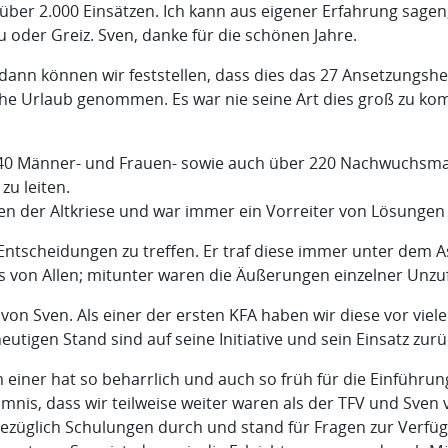
ber 2.000 Einsätzen. Ich kann aus eigener Erfahrung sagen,
 oder Greiz. Sven, danke für die schönen Jahre.
n können wir feststellen, dass dies das 27 Ansetzungsheft
che Urlaub genommen. Es war nie seine Art dies groß zu kom
0 Männer- und Frauen- sowie auch über 220 Nachwuchsmannsc
zu leiten.
 der Altkriese und war immer ein Vorreiter von Lösungen 
 Entscheidungen zu treffen. Er traf diese immer unter dem 
 von Allen; mitunter waren die Äußerungen einzelner Unzuf
 von Sven. Als einer der ersten KFA haben wir diese vor viele
tigen Stand sind auf seine Initiative und sein Einsatz zur
m einer hat so beharrlich und auch so früh für die Einführ
mnis, dass wir teilweise weiter waren als der TFV und Sve
bezüglich Schulungen durch und stand für Fragen zur Verfü